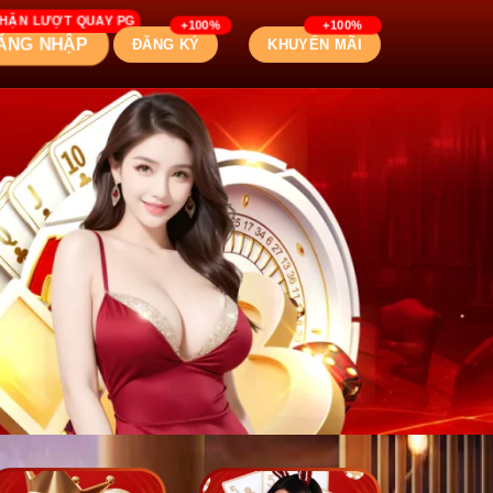
ĐĂNG NHẬP
ĐĂNG KÝ
KHUYẾN MÃI