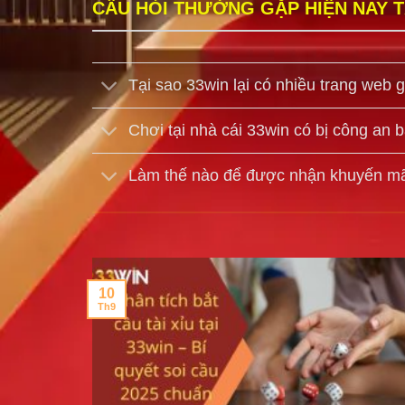
CÂU HỎI THƯỜNG GẶP HIỆN NAY T
Tại sao 33win lại có nhiều trang web 
Chơi tại nhà cái 33win có bị công an 
Làm thế nào để được nhận khuyến mãi 
10
Th9