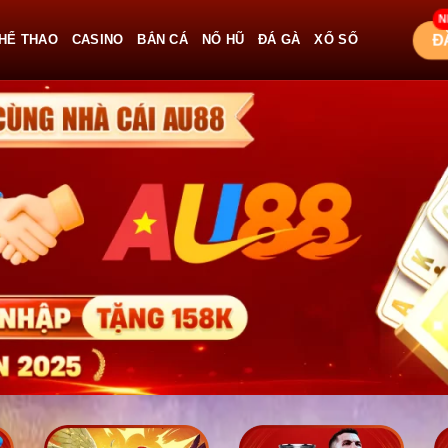
HỂ THAO
CASINO
BẮN CÁ
NỔ HŨ
ĐÁ GÀ
XỔ SỐ