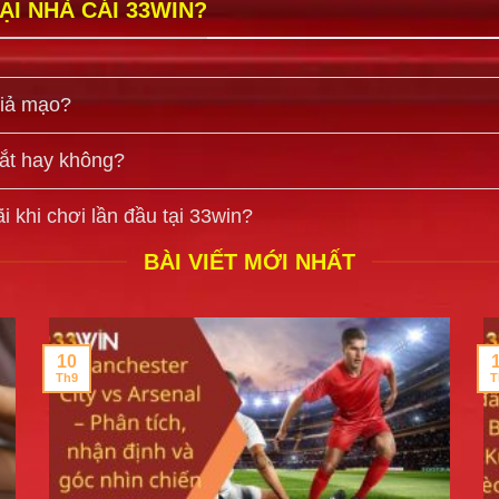
ẠI NHÀ CÁI 33WIN?
giả mạo?
bắt hay không?
khi chơi lần đầu tại 33win?
BÀI VIẾT MỚI NHẤT
10
Th9
T