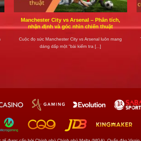
Manchester City vs Arsenal – Phân tích,
nhận định và góc nhìn chiến thuật
n
Cuộc đọ sức Manchester City vs Arsenal luôn mang
dáng dấp một “bài kiểm tra [...]
tế được cấp bởi Chính phủ Chính phủ Malta (MGA), Quẩn đảo Virgin